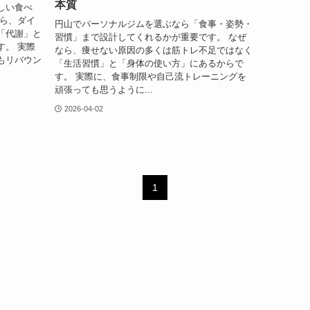
本質
しい食べ
なら、ダイ
円山でパーソナルジムを選ぶなら「食事・姿勢・
「代謝」と
習慣」まで設計してくれるかが重要です。 なぜ
す。 実際
なら、痩せない原因の多くは筋トレ不足ではなく
もリバウン
「生活習慣」と「身体の使い方」にあるからで
す。 実際に、食事制限や自己流トレーニングを
頑張っても思うように...
2026-04-02
1