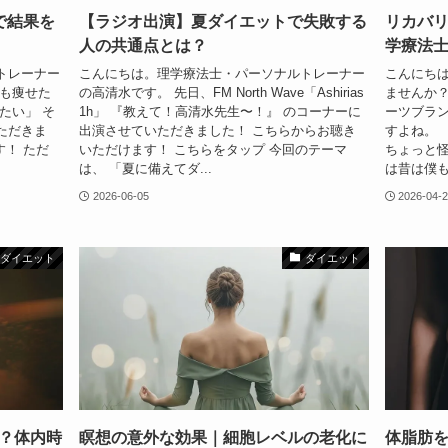
で結果を
【ラジオ出演】夏ダイエットで失敗する
リカバ
人の共通点とは？
学療法
トレーナー
こんにちは。理学療法士・パーソナルトレーナー
こんにちは
でも痩せた
の高清水です。 先日、FM North Wave「Ashirias
ませんか？
たい」 そ
1h」 『教えて！高清水先生〜！』 のコーナーに
ーツブラ
ただきま
出演させていただきました！ こちらからお聴き
すよね。 
す！ ただ
いただけます！ こちらをタップ 今回のテーマ
ちょっと怪
は、 「夏に備えてダ...
は昔は僕も
2026-06-05
2026-04-
ダイエット
ダイエット
？体内時
瞑想の意外な効果｜細胞レベルの老化に
体脂肪