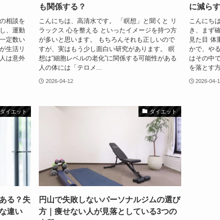
も関係する？
に減ら
トの相談を
こんにちは、高清水です。 「瞑想」と聞くと リ
こんにちは
るし、運動
ラックス 心を整える といったイメージを持つ方
き、まず
が一定数い
が多いと思います。 もちろんそれも正しいので
見た目 体
因が生活リ
すが、実はもう少し面白い研究があります。 瞑
かで、やる
い人は意外
想は“細胞レベルの老化”に関係する可能性がある
はその中
人の体には「テロメ...
を落とす方
2026-04-12
2026-04-
ダイエット
ダイエット
ある？失
円山で失敗しないパーソナルジムの選び
な違い
方｜痩せない人が見落としている3つの