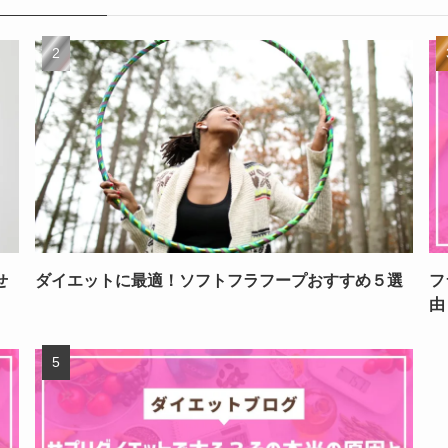
せ
ダイエットに最適！ソフトフラフープおすすめ５選
フ
由