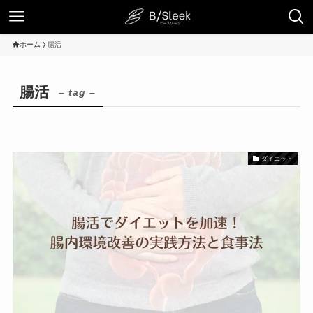
ホーム
腸活
腸活
– tag –
ダイエット