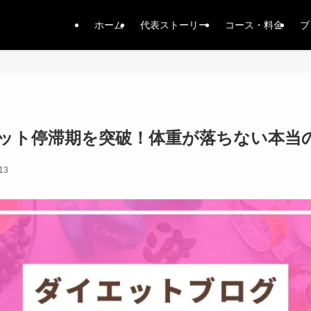
ホーム
代表ストーリー
コース・料金
ブ
エット停滞期を突破！体重が落ちない本当
13