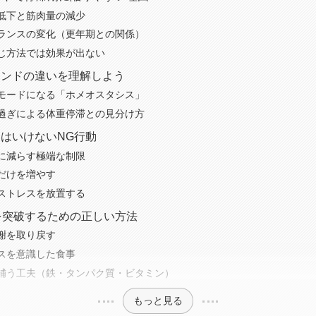
低下と筋肉量の減少
ランスの変化（更年期との関係）
じ方法では効果が出ない
ウンドの違いを理解しよう
モードになる「ホメオスタシス」
過ぎによる体重停滞との見分け方
はいけないNG行動
に減らす極端な制限
だけを増やす
ストレスを放置する
を突破するための正しい方法
謝を取り戻す
ンスを意識した食事
補う工夫（鉄・タンパク質・ビタミン）
もっと見る