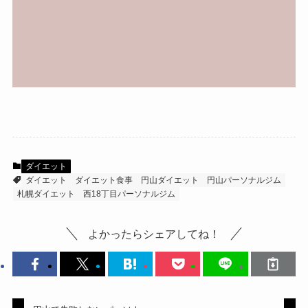
ダイエット
ダイエット
ダイエット食事
円山ダイエット
円山パーソナルジム
札幌ダイエット
西18丁目パーソナルジム
よかったらシェアしてね！
円山で失敗しないパーソナ
体脂肪を落とすには？ダイ
ルジムの選び方｜痩せない
エットで本当に減らすべき
人が見落としている3つの
もの
本質
関連記事