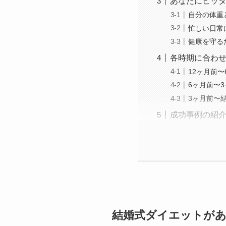
あなたにピッ
自分の体重
忙しい日常
健康を守る
各時期に合わ
12ヶ月前
6ヶ月前〜
3ヶ月前〜
成功事例の紹
結婚式ダイエットが