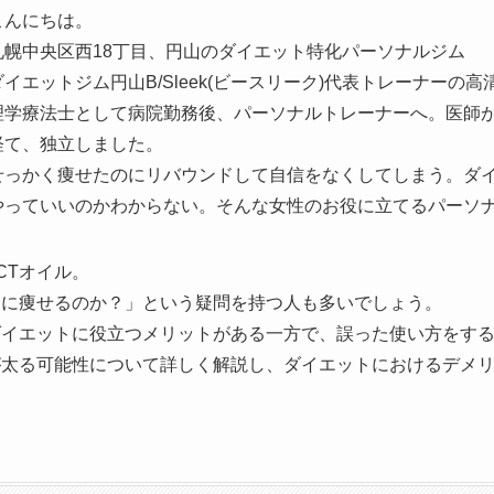
こんにちは。
札幌中央区西18丁目、円山のダイエット特化パーソナルジム
ダイエットジム円山B/Sleek(ビースリーク)代表トレーナーの高
理学療法士として病院勤務後、パーソナルトレーナーへ。医師
経て、独立しました。
せっかく痩せたのにリバウンドして自信をなくしてしまう。ダ
やっていいのかわからない。そんな女性のお役に立てるパーソ
CTオイル。
当に痩せるのか？」という疑問を持つ人も多いでしょう。
ダイエットに役立つメリットがある一方で、誤った使い方をす
が太る可能性について詳しく解説し、ダイエットにおけるデメ