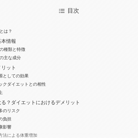
目次
ルとは？
基本情報
ルの種類と特徴
ルの主な成分
メリット
源としての効果
ックダイエットとの相性
上
太る？ダイエットにおけるデメリット
多のリスク
の負担
康影響
方法による体重増加